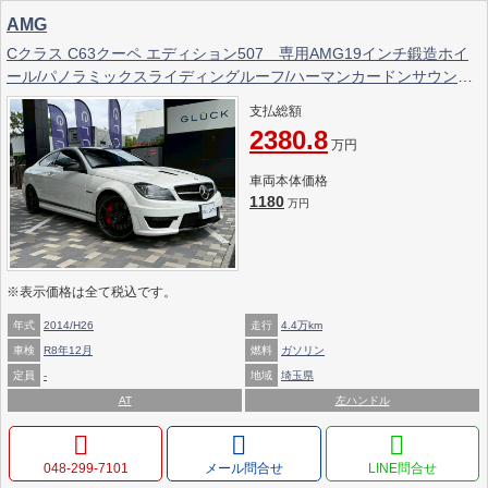
AMG
Cクラス C63クーペ エディション507 専用AMG19インチ鍛造ホイ
ール/パノラミックスライディングルーフ/ハーマンカードンサウン
ド/AMGレッドブレーキキャリパー/AMGパフォーマンスステアリン
支払総額
グ/エアダクト付ボンネット
2380.8
万円
車両本体価格
1180
万円
※表示価格は全て税込です。
年式
2014/H26
走行
4.4万km
車検
R8年12月
燃料
ガソリン
定員
-
地域
埼玉県
AT
左ハンドル
048-299-7101
メール問合せ