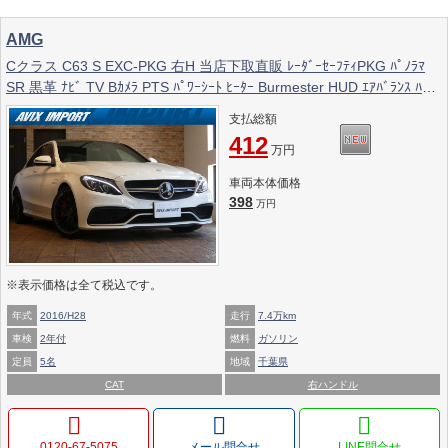
AMG
Cクラス C63 S EXC-PKG 右H 当店下取直販 ﾚｰﾀﾞｰｾｰﾌﾃｨPKG ﾊﾟﾉﾗﾏ
SR 黒革 ﾅﾋﾞ TV Bｶﾒﾗ PTS ﾊﾟﾜｰｼｰﾄ ﾋｰﾀｰ Burmester HUD ｴｱﾊﾞﾗﾝｽ ﾊﾟﾜ
ｰﾄﾗﾝｸ ｷｰﾚｽｺﾞｰ LEDﾗｲﾄ 鍛造19AW
支払総額
412
万円
車両本体価格
398
万円
※表示価格は全て税込です。
年式
2016/H28
走行
7.4万km
車検
2年付
燃料
ガソリン
定員
5名
地域
千葉県
CAT
右ハンドル
0120-67-5075
メール問合せ