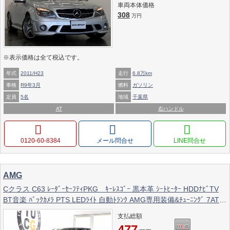
車両本体価格
308
万円
※表示価格は全て税込です。
年式
2011/H23
走行
6.8万km
車検
R9年3月
燃料
ガソリン
定員
5名
地域
千葉県
AT
右ハンドル
0120-60-8384
メール問合せ
AMG
Cクラス C63 ﾚｰﾀﾞｰｾｰﾌﾃｨPKG ｷｰﾚｽｺﾞｰ 黒本革 ｼｰﾄﾋｰﾀｰ HDDﾅﾋﾞTV
BT音楽 ﾊﾞｯｸｶﾒﾗ PTS LEDﾗｲﾄ 自動ﾄﾗﾝｸ AMG専用装備&ﾁｭｰﾆﾝｸﾞ 7AT
2年保証
支払総額
477