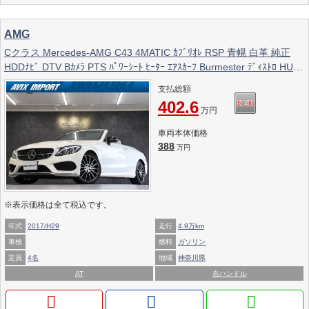
AMG
Cクラス Mercedes-AMG C43 4MATIC ｶﾌﾞﾘｵﾚ RSP 青幌 白革 純正
HDDﾅﾋﾞ DTV Bｶﾒﾗ PTS ﾊﾟﾜｰｼｰﾄ ﾋｰﾀｰ ｴｱｽｶｰﾌ Burmester ﾃﾞｨｽﾄﾛ HUD
LEDﾍｯﾄﾞﾗｲﾄ 19AW
支払総額
402.6
万円
車両本体価格
388
万円
※表示価格は全て税込です。
年式
2017/H29
走行
4.9万km
車検
燃料
ガソリン
定員
4名
地域
神奈川県
AT
右ハンドル