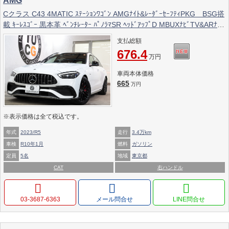
AMG
Cクラス C43 4MATIC ｽﾃｰｼｮﾝﾜｺﾞﾝ AMGﾅｲﾄ&ﾚｰﾀﾞｰｾｰﾌﾃｨPKG BSG搭
載 ｷｰﾚｽｺﾞｰ 黒本革 ﾍﾞﾝﾁﾚｰﾀｰ ﾊﾟﾉﾗﾏSR ﾍｯﾄﾞｱｯﾌﾟD MBUXﾅﾋﾞTV&ARﾅﾋﾞ
ｽﾏﾎ連携 ﾌﾞﾙﾒｽﾀｰ 360ｶﾒﾗ PTS LEDﾗｲﾄ 自動Rｹﾞｰﾄ AMG専用装備&ﾁｭｰﾆ
支払総額
ﾝｸﾞ 9AT ﾘｱｱｸｽﾙｽﾃｱ 2年保証
676.4
万円
車両本体価格
665
万円
※表示価格は全て税込です。
年式
2023/R5
走行
3.4万km
車検
R10年1月
燃料
ガソリン
定員
5名
地域
東京都
CAT
右ハンドル
03-3687-6363
メール問合せ