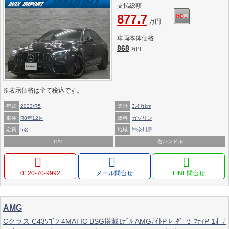
支払総額
DIGITALﾍｯﾄﾞﾗｲﾄ ﾘｱｱｸｽﾙ 赤ｷｬﾘﾊﾟｰ 専用AMG20ｲﾝﾁAW
877.7
万円
車両本体価格
868
万円
※表示価格は全て税込です。
年式
2023/R5
走行
3.4万km
車検
R8年12月
燃料
ガソリン
定員
5名
地域
神奈川県
CAT
右ハンドル
0120-70-9992
メール問合せ
AMG
Cクラス C43ﾜｺﾞﾝ 4MATIC BSG搭載ﾓﾃﾞﾙ AMGﾅｲﾄP ﾚｰﾀﾞｰｾｰﾌﾃｨP 1ｵｰﾅ