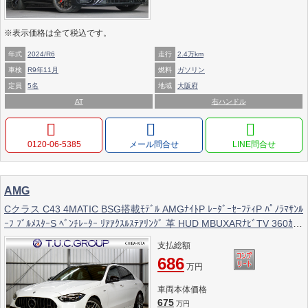
※表示価格は全て税込です。
年式
2024/R6
走行
2.4万km
車検
R9年11月
燃料
ガソリン
定員
5名
地域
大阪府
AT
右ハンドル
0120-06-5385
メール問合せ
AMG
Cクラス C43 4MATIC BSG搭載ﾓﾃﾞﾙ AMGﾅｲﾄP ﾚｰﾀﾞｰｾｰﾌﾃｨP ﾊﾟﾉﾗﾏｻﾝﾙ
ｰﾌ ﾌﾞﾙﾒｽﾀｰS ﾍﾞﾝﾁﾚｰﾀｰ ﾘｱｱｸｽﾙｽﾃｱﾘﾝｸﾞ 革 HUD MBUXARﾅﾋﾞTV 360ｶﾒﾗ
ﾜｲﾔﾚｽﾁｬｰｼﾞ ｴｱﾛ19AW ﾃﾞｨｽﾄﾛ ﾌﾞﾗｲﾝﾄﾞS ﾚｰﾝK ｵｰﾄﾄﾗﾝｸ 2年保証
支払総額
686
万円
車両本体価格
675
万円