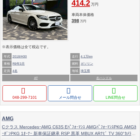
414.2
万円
車両本体価格
398
万円
※表示価格は全て税込です。
年式
2018/H30
走行
4.1万km
車検
R9年3月
燃料
ガソリン
定員
4名
地域
埼玉県
AT
右ハンドル
048-299-7101
メール問合せ
AMG
Cクラス MercedesｰAMG C63S Eﾊﾟﾌｫｰﾏﾝｽ AMGﾊﾟﾌｫｰﾏﾝｽPKG AMGｶ
ｰﾎﾞﾝPKG 1ｵｰﾅｰ 新車保証継承 RSP 黒革 MBUX ARﾅﾋﾞ TV 360°ｶﾒﾗ
AppleCarPlay M付Pｼｰﾄ ｼｰﾄﾋｰﾀｰ ﾍﾞﾝﾁﾚ 3DBurmester ﾌｯﾄﾄﾗﾝｸ HUD