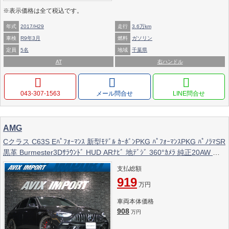
※表示価格は全て税込です。
年式
2017/H29
走行
3.6万km
車検
R9年3月
燃料
ガソリン
定員
5名
地域
千葉県
AT
右ハンドル
043-307-1563
メール問合せ
AMG
Cクラス C63S Eﾊﾟﾌｫｰﾏﾝｽ 新型ﾓﾃﾞﾙ ｶｰﾎﾞﾝPKG ﾊﾟﾌｫｰﾏﾝｽPKG ﾊﾟﾉﾗﾏSR
黒革 Burmester3Dｻﾗｳﾝﾄﾞ HUD ARﾅﾋﾞ 地ﾃﾞｼﾞ 360°ｶﾒﾗ 純正20AW 禁
煙 保証継承対象 正規ﾃﾞｨｰﾗｰ車
支払総額
919
万円
車両本体価格
908
万円