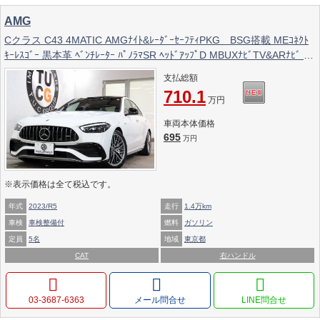
AMG
Cクラス C43 4MATIC AMGﾅｲﾄ&ﾚｰﾀﾞｰｾｰﾌﾃｨPKG BSG搭載 MEｺﾈｸﾄ
ｷｰﾚｽｺﾞｰ 黒本革 ﾍﾞﾝﾁﾚｰﾀｰ ﾊﾟﾉﾗﾏSR ﾍｯﾄﾞｱｯﾌﾟD MBUXﾅﾋﾞTV&ARﾅﾋﾞ ｽﾏ
ﾎ連携 ﾌﾞﾙﾒｽﾀｰ 360ｶﾒﾗ PTS LEDﾗｲﾄ 自動ﾄﾗﾝｸ AMG専用装備&ﾁｭｰﾆﾝｸﾞ
支払総額
9AT 2年保証
710.1
万円
車両本体価格
695
万円
※表示価格は全て税込です。
年式
2023/R5
走行
1.4万km
車検
車検整備付
燃料
ガソリン
定員
5名
地域
東京都
CAT
右ハンドル
03-3687-6363
メール問合せ