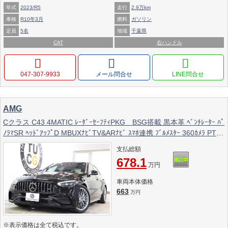
年式
2023/R5
走行
2.9万km
車検
R10年3月
燃料
ガソリン
定員
5名
地域
千葉県
CAT
右ハンドル
047-307-9933
メール問合せ
AMG
Cクラス C43 4MATIC ﾚｰﾀﾞｰｾｰﾌﾃｨPKG BSG搭載 黒本革 ﾍﾞﾝﾁﾚｰﾀｰ ﾊﾟ
ﾉﾗﾏSR ﾍｯﾄﾞｱｯﾌﾟD MBUXﾅﾋﾞTV&ARﾅﾋﾞ ｽﾏﾎ連携 ﾌﾞﾙﾒｽﾀｰ 360ｶﾒﾗ PTS
LEDﾗｲﾄ 自動ﾄﾗﾝｸ AMG専用装備&ﾁｭｰﾆﾝｸﾞ 9AT 2年保証
支払総額
678.1
万円
車両本体価格
663
万円
※表示価格は全て税込です。