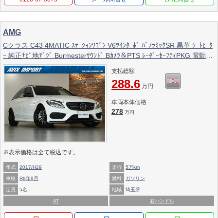
AMG
Cクラス C43 4MATIC ｽﾃｰｼｮﾝﾜｺﾞﾝ V6ﾂｲﾝﾀｰﾎﾞ ﾊﾟﾉﾗﾐｯｸSR 黒革 ｼｰﾄﾋｰﾀ
ｰ 純正ﾅﾋﾞ地ﾃﾞｼﾞ Burmesterｻｳﾝﾄﾞ Bｶﾒﾗ＆PTS ﾚｰﾀﾞｰｾｰﾌﾃｨPKG 電動ﾃｰ
ﾙｹﾞｰﾄ TWS製19ｲﾝﾁAW
支払総額
288.6
万円
車両本体価格
278
万円
※表示価格は全て税込です。
年式
2017/H29
走行
5万km
車検
R8年9月
燃料
ガソリン
定員
5名
地域
埼玉県
AT
右ハンドル