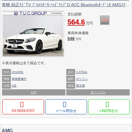
青幌 純正ﾅﾋﾞTV ﾌﾞﾙﾒｽﾀｰS ﾍｯﾄﾞｱｯﾌﾟD ACC Bluetoothｵｰﾃﾞｨｵ AMGｽﾃｱﾘ
ﾝｸﾞ AMGｴｸﾞｿﾞｰｽﾄｼｽﾃﾑ AMGｴｱﾛ&19ｲﾝﾁAW 2年保証
支払総額
564.6
万円
車両本体価格
548
万円
※表示価格は全て税込です。
年式
2019/R1
走行
3.3万km
車検
車検整備付
燃料
ガソリン
定員
4名
地域
東京都
CAT
右ハンドル
03-5659-0707
メール問合せ
AMG