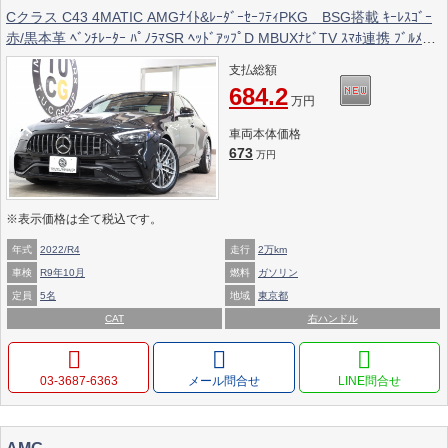
Cクラス C43 4MATIC AMGﾅｲﾄ&ﾚｰﾀﾞｰｾｰﾌﾃｨPKG BSG搭載 ｷｰﾚｽｺﾞｰ
赤/黒本革 ﾍﾞﾝﾁﾚｰﾀｰ ﾊﾟﾉﾗﾏSR ﾍｯﾄﾞｱｯﾌﾟD MBUXﾅﾋﾞTV ｽﾏﾎ連携 ﾌﾞﾙﾒｽﾀ
ｰ 360ｶﾒﾗ PTS LEDﾗｲﾄ 自動ﾄﾗﾝｸ AMG専用装備&ﾁｭｰﾆﾝｸﾞ 9AT ﾘｱｱｸｽﾙｽ
支払総額
ﾃｱ 2年保証
684.2
万円
車両本体価格
673
万円
※表示価格は全て税込です。
年式
2022/R4
走行
2万km
車検
R9年10月
燃料
ガソリン
定員
5名
地域
東京都
CAT
右ハンドル
03-3687-6363
メール問合せ