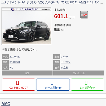
正ﾅﾋﾞTV ﾌﾞﾙﾒｽﾀｰS Bｶﾒﾗ ACC AMGﾊﾟﾌｫｰﾏﾝｽｽﾃｱﾘﾝｸﾞ AMGﾊﾟﾌｫｰﾏﾝｽEX
AMGﾊﾟﾌｫｰﾏﾝｽｼｰﾄ AMGﾚｯﾄﾞｷｬﾘﾊﾟｰ AMGｴｱﾛ&19ｲﾝﾁAW 2年保証付
支払総額
601.1
万円
車両本体価格
588
万円
※表示価格は全て税込です。
年式
2017/H29
走行
3万km
車検
R10年5月
燃料
ガソリン
定員
5名
地域
東京都
CAT
右ハンドル
03-5659-0707
メール問合せ
AMG