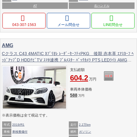
AT
右ハンドル
043-307-1563
メール問合せ
AMG
Cクラス C43 4MATIC ｶﾌﾞﾘｵﾚ ﾚｰﾀﾞｰｾｰﾌﾃｨPKG 後期 赤本革 ｴｱｽｶｰﾌ ﾍ
ｯﾄﾞｱｯﾌﾟD HDDﾅﾋﾞTV ｽﾏﾎ連携 ﾌﾞﾙﾒｽﾀｰ ﾊﾞｯｸｶﾒﾗ PTS LEDﾗｲﾄ AMG専
用装備&ﾁｭｰﾆﾝｸﾞﾀﾞｲﾅﾐｯｸｾﾚｸﾄ ﾊﾟﾅﾒﾘｶｰﾅｸﾞﾘﾙ 赤幌 9AT 2年保証
支払総額
604.2
万円
車両本体価格
588
万円
※表示価格は全て税込です。
年式
2019/R1
走行
2.2万km
車検
車検整備付
燃料
ガソリン