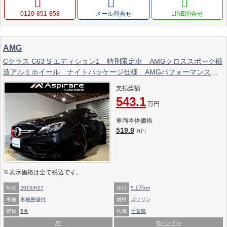
0120-851-858
メール問合せ
AMG
Cクラス C63 S エディション1 特別限定車 AMGクロススポーク鍛
造アルミホイール ナイトパッケージ仕様 AMGパフォーマンスシ
ート AMGレッドカーボン
支払総額
543.1
万円
車両本体価格
519.9
万円
※表示価格は全て税込です。
年式
2015/H27
走行
5.1万km
車検
車検整備付
燃料
ガソリン
定員
5名
地域
千葉県
AT
右ハンドル