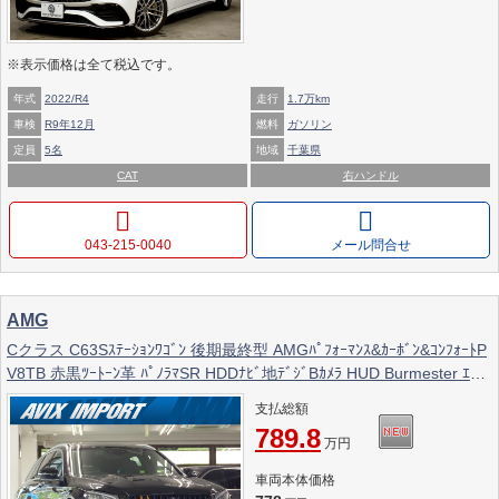
※表示価格は全て税込です。
年式
2022/R4
走行
1.7万km
車検
R9年12月
燃料
ガソリン
定員
5名
地域
千葉県
CAT
右ハンドル
043-215-0040
メール問合せ
AMG
Cクラス C63Sｽﾃｰｼｮﾝﾜｺﾞﾝ 後期最終型 AMGﾊﾟﾌｫｰﾏﾝｽ&ｶｰﾎﾞﾝ&ｺﾝﾌｫｰﾄP
V8TB 赤黒ﾂｰﾄｰﾝ革 ﾊﾟﾉﾗﾏSR HDDﾅﾋﾞ地ﾃﾞｼﾞBｶﾒﾗ HUD Burmester ｴｱ
ﾊﾞﾗﾝｽP 前席Sﾋｰﾀｰ ﾏﾙﾁﾋﾞｰﾑLED 自動ﾃｰﾙｹﾞｰﾄ Pｱｼｽﾄ ｵｰﾄﾊｲﾋﾞｰﾑ ACC
支払総額
LCA C63S専用ｴｱﾛ&鍛造19AW 禁煙
789.8
万円
車両本体価格