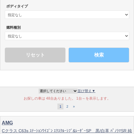
ボディタイプ
燃料種別
検索
並び替え▼
お探しの車は 48台ありました。 1台～を表示します。
1
2
»
AMG
Cクラス C63s ｽﾃｰｼｮﾝﾜｲｺﾞﾝ ｴｸｽｸﾙｰｼﾌﾞ&ﾚｰﾀﾞｰSP 黒/白革 ﾊﾟﾉﾗﾏSR 純