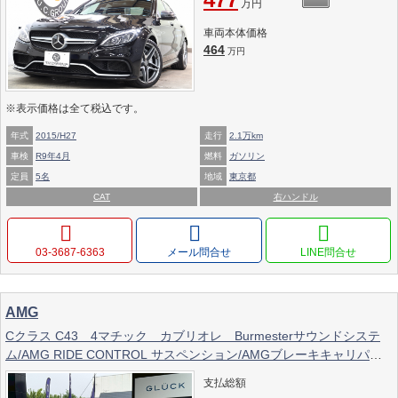
万円
車両本体価格
464
万円
※表示価格は全て税込です。
年式
2015/H27
走行
2.1万km
車検
R9年4月
燃料
ガソリン
定員
5名
地域
東京都
CAT
右ハンドル
03-3687-6363
メール問合せ
AMG
Cクラス C43 4マチック カブリオレ Burmesterサウンドシステ
ム/AMG RIDE CONTROL サスペンション/AMGブレーキキャリパ
ー/19インチAMGアルミホイール/エアスカーフ/シートヒーター＆ベ
支払総額
ンチレーション/マルチビームLEDヘッドライト