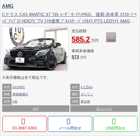
AMG
Cクラス C43 4MATIC ｶﾌﾞﾘｵﾚ ﾚｰﾀﾞｰｾｰﾌﾃｨPKG 後期 赤本革 ｴｱｽｶｰﾌ ﾍ
ｯﾄﾞｱｯﾌﾟD HDDﾅﾋﾞTV ｽﾏﾎ連携 ﾌﾞﾙﾒｽﾀｰ ﾊﾞｯｸｶﾒﾗ PTS LEDﾗｲﾄ AMG専
用装備&ﾁｭｰﾆﾝｸﾞﾀﾞｲﾅﾐｯｸｾﾚｸﾄ ﾊﾟﾅﾒﾘｶｰﾅｸﾞﾘﾙ 赤幌 9AT 2年保証
支払総額
585.2
万円
車両本体価格
573
万円
※表示価格は全て税込です。
年式
2019/R1
走行
3.1万km
車検
車検整備付
燃料
ガソリン
定員
4名
地域
東京都
CAT
右ハンドル
03-3687-6363
メール問合せ