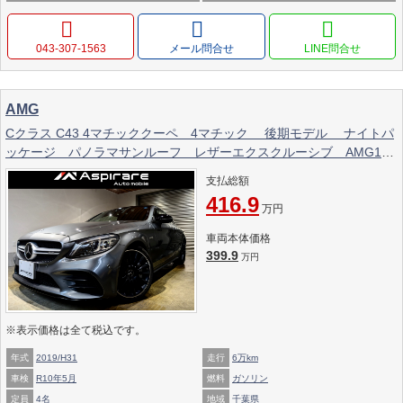
043-307-1563
メール問合せ
AMG
Cクラス C43 4マチッククーペ 4マチック 後期モデル ナイトパ
ッケージ パノラマサンルーフ レザーエクスクルーシブ AMG19
インチアルミホイール ヘッドアップディスプレイ
支払総額
416.9
万円
車両本体価格
399.9
万円
※表示価格は全て税込です。
年式
2019/H31
走行
6万km
車検
R10年5月
燃料
ガソリン
定員
4名
地域
千葉県