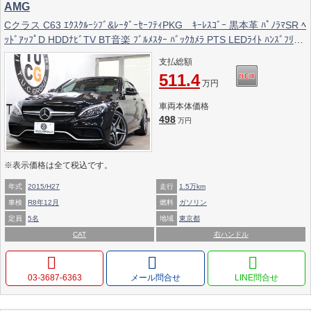
AMG
Cクラス C63 ｴｸｽｸﾙｰｼﾌﾞ&ﾚｰﾀﾞｰｾｰﾌﾃｨPKG ｷｰﾚｽｺﾞｰ 黒本革 ﾊﾟﾉﾗﾏSR ﾍ
ｯﾄﾞｱｯﾌﾟD HDDﾅﾋﾞTV BT音楽 ﾌﾞﾙﾒｽﾀｰ ﾊﾞｯｸｶﾒﾗ PTS LEDﾗｲﾄ ﾊﾝｽﾞﾌﾘｰA
AMG専用装備&ﾁｭｰﾆﾝｸﾞﾀﾞｲﾅﾐｯｸｾﾚｸﾄ 2年保証
支払総額
511.4
万円
車両本体価格
498
万円
※表示価格は全て税込です。
年式
2015/H27
走行
1.5万km
車検
R8年12月
燃料
ガソリン
定員
5名
地域
東京都
CAT
右ハンドル
03-3687-6363
メール問合せ