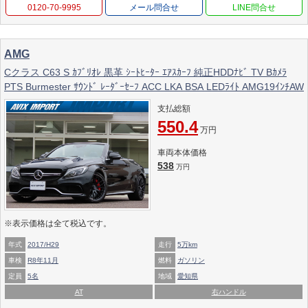
0120-70-9995
メール問合せ
AMG
Cクラス C63 S ｶﾌﾞﾘｵﾚ 黒革 ｼｰﾄﾋｰﾀｰ ｴｱｽｶｰﾌ 純正HDDﾅﾋﾞ TV Bｶﾒﾗ
PTS Burmester ｻｳﾝﾄﾞ ﾚｰﾀﾞｰｾｰﾌ ACC LKA BSA LEDﾗｲﾄ AMG19ｲﾝﾁAW
支払総額
550.4
万円
車両本体価格
538
万円
※表示価格は全て税込です。
年式
2017/H29
走行
5万km
車検
R8年11月
燃料
ガソリン
定員
5名
地域
愛知県
AT
右ハンドル