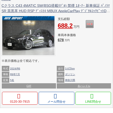
Cクラス C43 4MATIC SW(BSG搭載ﾓﾃﾞﾙ) 禁煙 1ｵｰﾅｰ 新車保証 ﾊﾟﾉﾗﾏ
SR 茶黒革 HUD RSP ﾃﾞｨｽﾄﾛ MBUX AppleCarPlay ﾃﾞｼﾞﾀﾙｺｯｸﾋﾟｯﾄD
ARﾅﾋﾞTV Burmester3D AMGﾊﾟﾌｫｰﾏﾝｽｽﾃｱﾘﾝｸﾞ 前席M付Pｼｰﾄ&ｼｰﾄﾋｰﾀｰ
支払総額
&ﾍﾞﾝﾁﾚｰﾀｰ 全周C DIGITALﾗｲﾄ Pﾄﾗﾝｸ AMG19AW
688.2
万円
車両本体価格
678
万円
※表示価格は全て税込です。
年式
2024/R6
走行
3.6万km
車検
R9年7月
燃料
ガソリン
定員
5名
地域
神奈川県
CAT
右ハンドル
0120-30-7915
メール問合せ