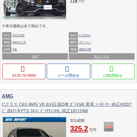
778
万円
※表示価格は全て税込です。
年式
2021/R3
走行
4.6万km
車検
R8年11月
燃料
ガソリン
定員
5名
地域
神奈川県
CAT
右ハンドル
0120-70-9940
メール問合せ
AMG
Cクラス C63 AMG V8 右H正規D車 ｶﾞﾗｽSR 黒革 ｼｰﾄﾋｰﾀｰ 純正HDDﾅ
ﾋﾞ Bｶﾒﾗ＆PTS ｸﾙｺﾝ ﾊﾞｲｷｾﾉﾝHL 純正18ｲﾝﾁAW
支払総額
325.2
万円