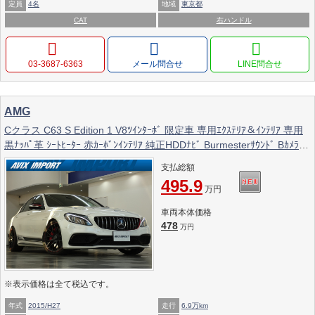
定員
4名
地域
東京都
CAT
右ハンドル
03-3687-6363
メール問合せ
AMG
Cクラス C63 S Edition 1 V8ﾂｲﾝﾀｰﾎﾞ 限定車 専用ｴｸｽﾃﾘｱ＆ｲﾝﾃﾘｱ 専用
黒ﾅｯﾊﾟ革 ｼｰﾄﾋｰﾀｰ 赤ｶｰﾎﾞﾝｲﾝﾃﾘｱ 純正HDDﾅﾋﾞ Burmesterｻｳﾝﾄﾞ Bｶﾒﾗ＆
PTS HUD＆ﾚｰﾀﾞｰSP LEDﾗｲﾄ 赤ｷｬﾘﾊﾟｰ 専用19AW
支払総額
495.9
万円
車両本体価格
478
万円
※表示価格は全て税込です。
年式
2015/H27
走行
6.9万km