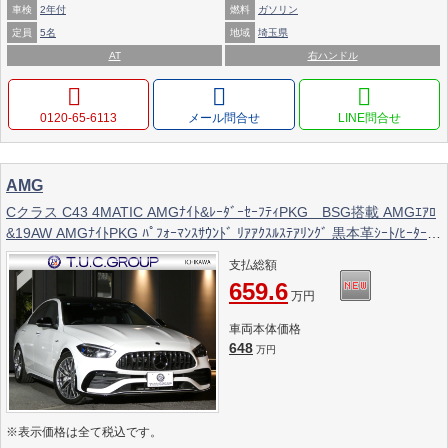
車検
2年付
燃料
ガソリン
定員
5名
地域
埼玉県
AT
右ハンドル
0120-65-6113
メール問合せ
AMG
Cクラス C43 4MATIC AMGﾅｲﾄ&ﾚｰﾀﾞｰｾｰﾌﾃｨPKG BSG搭載 AMGｴｱﾛ
&19AW AMGﾅｲﾄPKG ﾊﾟﾌｫｰﾏﾝｽｻｳﾝﾄﾞ ﾘｱｱｸｽﾙｽﾃｱﾘﾝｸﾞ 黒本革ｼｰﾄ/ﾋｰﾀｰ/
ﾍﾞﾝﾁﾚｰﾀｰ MBUXﾅﾋﾞ 地ﾃﾞｼﾞ 360度ｶﾒﾗ Burmester HUD 前後ﾄﾞﾗﾚｺ
支払総額
DIGITALﾗｲﾄ 2年保証付
659.6
万円
車両本体価格
648
万円
※表示価格は全て税込です。