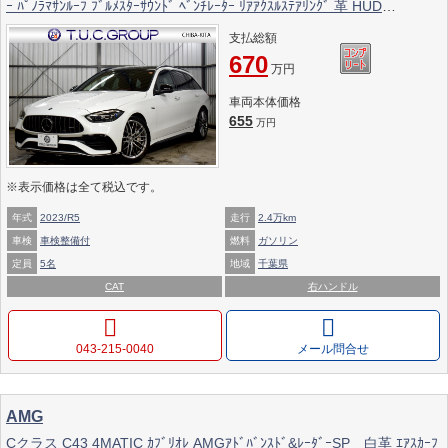
ｰ ﾊﾟﾉﾗﾏｻﾝﾙｰﾌ ﾌﾞﾙﾒｽﾀｰｻｳﾝﾄﾞ ﾍﾞﾝﾁﾚｰﾀｰ ﾘｱｱｸｽﾙｽﾃｱﾘﾝｸﾞ 革 HUD
MBUXARﾅﾋﾞTV 360ｶﾒﾗ ﾜｲﾔﾚｽﾁｬｰｼﾞ ｴｱﾛ19AW ﾃﾞｨｽﾄﾛ ﾌﾞﾗｲﾝﾄﾞS ﾚｰﾝK ｵ
支払総額
ｰﾄﾃｰﾙｹﾞｰﾄ 2年保証
670
万円
車両本体価格
655
万円
※表示価格は全て税込です。
年式
2023/R5
走行
2.4万km
車検
車検整備付
燃料
ガソリン
定員
5名
地域
千葉県
CAT
右ハンドル
043-215-0040
メール問合せ
AMG
Cクラス C43 4MATIC ｶﾌﾞﾘｵﾚ AMGｱﾄﾞﾊﾞﾝｽﾄﾞ&ﾚｰﾀﾞｰSP 白革 ｴｱｽｶｰﾌ