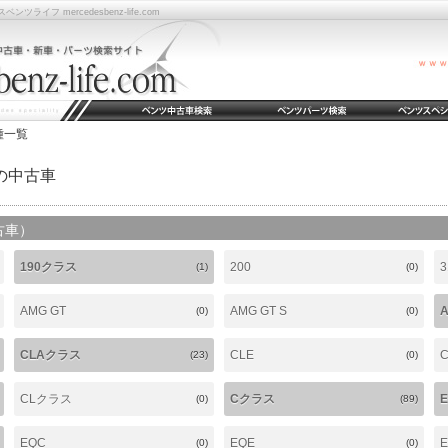
フ mercedesbenz-life.com
種一覧
の中古車
古車）
190クラス
200
3
(1)
(0)
AMG GT
AMG GT S
(0)
(0)
CLAクラス
CLE
(23)
(0)
CLクラス
Cクラス
(0)
(89)
EQC
EQE
E
(0)
(0)