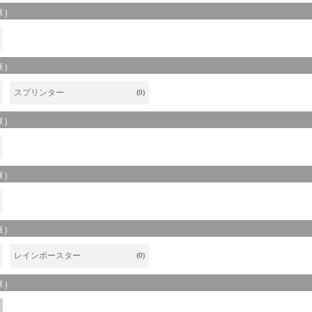
車）
車）
スプリンター
(0)
車）
車）
車）
レインボースター
(0)
車）