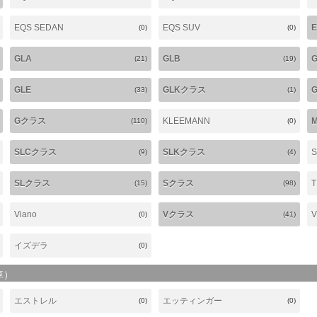
EQS SEDAN
EQS SUV
(0)
(0)
GLA
GLB
(21)
(19)
GLE
GLKクラス
G
(33)
(1)
Gクラス
KLEEMANN
(110)
(0)
SLCクラス
SLKクラス
(9)
(4)
SLクラス
Sクラス
(15)
(98)
Viano
Vクラス
(0)
(41)
イズデラ
(0)
車）
エストレル
エッティンガー
(0)
(0)