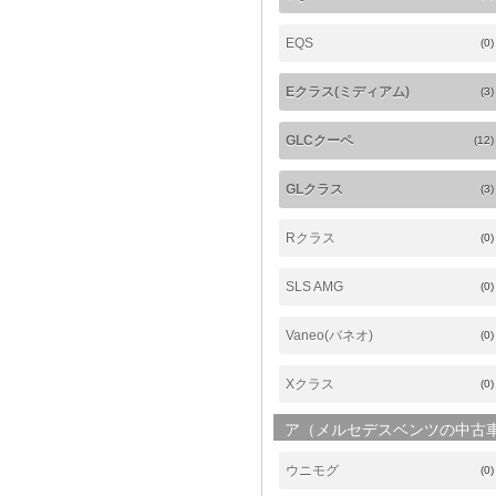
EQS
(0)
Eクラス(ミディアム)
(3)
GLCクーペ
(12)
GLクラス
(3)
Rクラス
(0)
SLS AMG
(0)
Vaneo(バネオ)
(0)
Xクラス
(0)
ア（メルセデスベンツの中古
ウニモグ
(0)